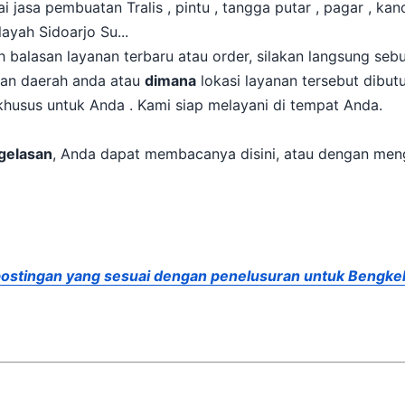
mbuatan Tralis , pintu , tangga putar , pagar , kanopi , kusen , pintu pagar .
ayah Sidoarjo Su...
Untuk memperoleh balasan layanan terbaru atau order, silakan langsung s
dan daerah anda atau
dimana
lokasi layanan tersebut dibutuhkan. Silakan sebutkan
alamat lengkap. Siap datang khusus untuk Anda . Kami siap melayani di tempat Anda.
gelasan
ostingan yang sesuai dengan penelusuran untuk Bengkel