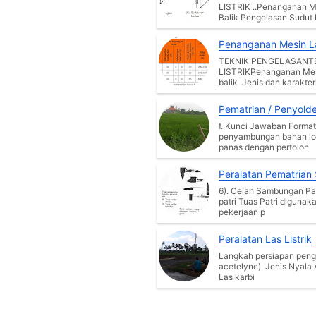
LISTRIK ..Penanganan Me
Balik Pengelasan Sudut 
Penanganan Mesin Las
TEKNIK PENGELASANT
LISTRIKPenanganan Mesin
balik Jenis dan karakteri
Pematrian / Penyolde
f. Kunci Jawaban Formati
penyambungan bahan lo
panas dengan pertolon
Peralatan Pematrian :
6). Celah Sambungan Patr
patri Tuas Patri digunak
pekerjaan p
Peralatan Las Listrik
Langkah persiapan penge
acetelyne) Jenis Nyala
Las karbi