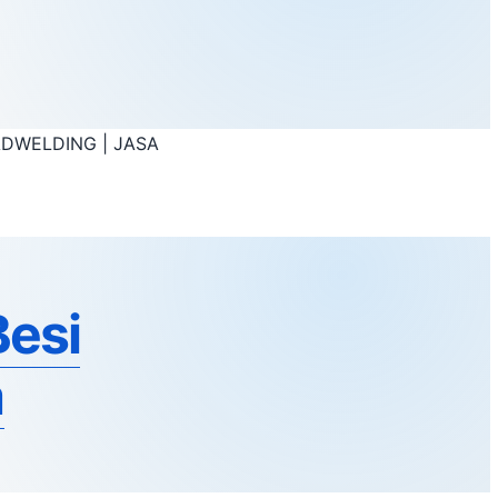
LDING | JASA
Besi
a