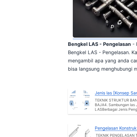
Bengkel LAS - Pengelasan
- 
Bengkel LAS - Pengelasan. Kami telah berusaha mempersiapkan artikel ini dengan sebaik mungkin, semoga anda bisa
mengambil apa yang anda cari didalamnya. Untuk diberikan informas
bisa langsung menghubungi m
Jenis las [Konsep S
TEKNIK STRUKTUR BA
BAJA4. Sambungan las 
LASBerbagai Jenis Peng
Pengelasan Konstruk
TEKNIK PENGELASAN 