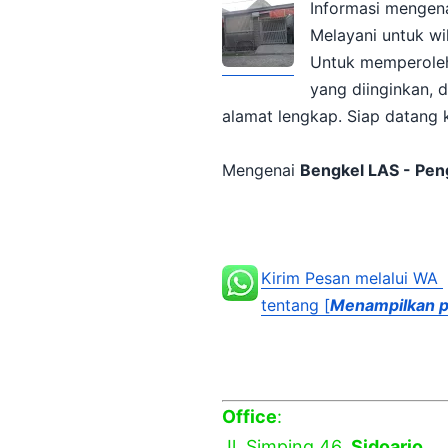
Informasi mengenai jasa pe
Melayani untuk wil
yang diinginkan, 
Mengenai
Bengkel LAS - Pen
Kirim Pesan melalui WA
tentang [
Menampilkan p
Office
:
Jl. Simping 46,
Sidoarjo