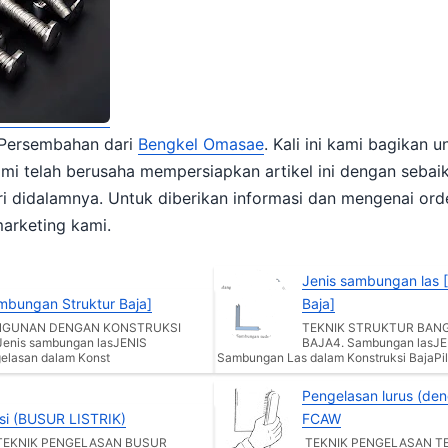
Persembahan dari
Bengkel Omasae
. Kali ini kami bagikan untuk anda, informasi mengenai
i dan mengenai order atau sekedar kirim pesan,
arketing kami.
Jenis sambungan las 
ambungan Struktur Baja]
Baja]
NGUNAN DENGAN KONSTRUKSI
TEKNIK STRUKTUR BAN
Jenis sambungan lasJENIS
BAJA4. Sambungan lasJ
elasan dalam Konst
Sambungan Las dalam Konstruksi BajaPil
Pengelasan lurus (dengan & tanpa ayunan) GMAW /
si (BUSUR LISTRIK)
FCAW
TEKNIK PENGELASAN BUSUR
TEKNIK PENGELASAN T