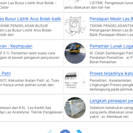
sin Las Busur Listrik Arus Bolak -
LISTRIK Pengelasan luru
Datar
perlu dilakukan dan hal-hal
 Busur Listrik Arus Bolak-balik
Persiapan Mesin Las Bu
EKNIK PENGELASAN BUSUR
TEKNIK PENGELASANTEK
 Las Busur Listrik Arus Bolak-
Penanganan Mesin Las Bus
stik dari
Balik Persiapan Mesin Las
ran : Kesimpulan
Pematrian Lunak Log
f 3 1). Pematrian ialah suatu cara
6). Celah Sambungan Patri
gam di bawah pengaruh penyaluran
Peralatan Pematrian a) Pengertian Pematrian Lunak Logam
Berat Pematrian
 Patri
Proses terjadinya ikat
i7). Kekuatan Ikatan Patri a). Tuas
Pematrian : Keselamatan,
an hanya untuk patrian lunak dan
Lingkungan Proses pengik
berlangsung pada permuk
Langkah persiapan p
lasan dan K3L Las Karbit (las
Sebelum melakukan penge
 Api Las Acetelyne Teknik Pengelasan
yang perlu dilakukan sisw
yakni : a). Membuat ren