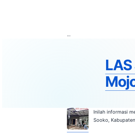
...
LAS 
Mojo
Inilah informasi mengena