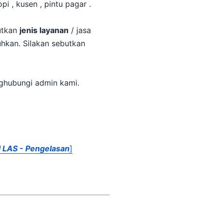
ebutkan
jenis layanan
/ jasa
, Anda dapat membacanya disini, atau dengan menghubungi admin kami.
 LAS - Pengelasan
]