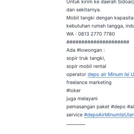
Untuk kirim ke daerah Sidoar
dan sekitarnya.
Mobil tangki dengan kapasitas
kebutuhan rumah tangga, indus
WA : 0813 2770 7780
#####################
Ada #lowongan :
sopir truk tangki,
sopir mobil rental
operator
depo air Minum Isi 
freelance marketing
#loker
juga melayani
pemasangan paket #depo #air
service
#depoAirMinumIsiUla
_________