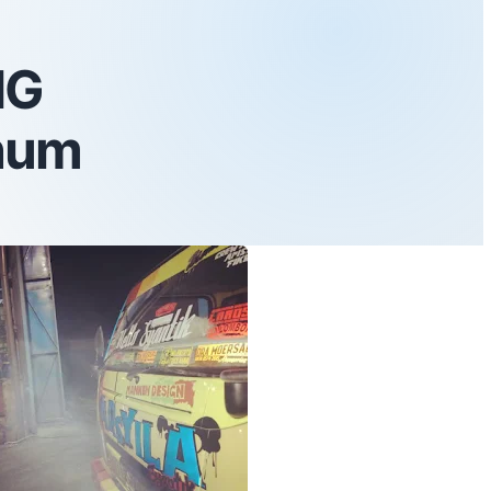
NG
inum