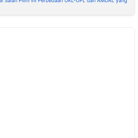
i Salah Pilih! Ini Perbedaan UKL-UPL dan AMDAL yang