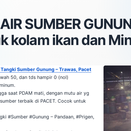
l AIR SUMBER GUNU
k kolam ikan dan M
r Tangki Sumber Gunung – Trawas, Pacet
ah 50, dan tds hampir 0 (nol)
 minum.
ngga saat PDAM mati, dengan mutu air yg
 sumber terbaik di PACET. Cocok untuk
ngki #Sumber #Gunung – Pandaan, #Prigen,