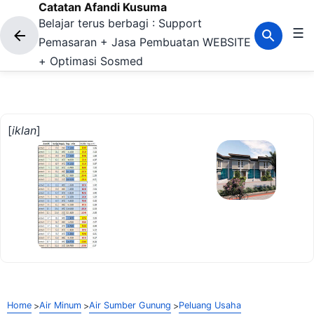
Catatan Afandi Kusuma
Langsung ke konten utama
Belajar terus berbagi : Support
☰
Pemasaran + Jasa Pembuatan WEBSITE
+ Optimasi Sosmed
[
iklan
]
Home
Air Minum
Air Sumber Gunung
Peluang Usaha