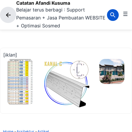
Catatan Afandi Kusuma
Langsung ke konten utama
Belajar terus berbagi : Support
☰
Pemasaran + Jasa Pembuatan WEBSITE
+ Optimasi Sosmed
[
iklan
]
Home
Arsitektur
Artikel