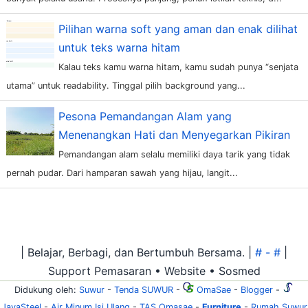
Pilihan warna soft yang aman dan enak dilihat
untuk teks warna hitam
Kalau teks kamu warna hitam, kamu sudah punya “senjata
utama” untuk readability. Tinggal pilih background yang...
Pesona Pemandangan Alam yang
Menenangkan Hati dan Menyegarkan Pikiran
Pemandangan alam selalu memiliki daya tarik yang tidak
pernah pudar. Dari hamparan sawah yang hijau, langit...
| Belajar, Berbagi, dan Bertumbuh Bersama. |
# - #
|
Support Pemasaran • Website • Sosmed
Didukung oleh:
Suwur
-
Tenda SUWUR
-
OmaSae
-
Blogger
-
JayaSteel
-
Air Minum Isi Ulang
-
TAS Omasae
-
Furniture
-
Rumah Suwur