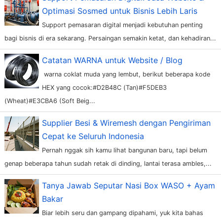
Optimasi Sosmed untuk Bisnis Lebih Laris
Support pemasaran digital menjadi kebutuhan penting
bagi bisnis di era sekarang. Persaingan semakin ketat, dan kehadiran...
Catatan WARNA untuk Website / Blog
warna coklat muda yang lembut, berikut beberapa kode
HEX yang cocok:#D2B48C (Tan)#F5DEB3
(Wheat)#E3CBA6 (Soft Beig...
Supplier Besi & Wiremesh dengan Pengiriman
Cepat ke Seluruh Indonesia
Pernah nggak sih kamu lihat bangunan baru, tapi belum
genap beberapa tahun sudah retak di dinding, lantai terasa ambles,...
Tanya Jawab Seputar Nasi Box WASO + Ayam
Bakar
Biar lebih seru dan gampang dipahami, yuk kita bahas
tentang Nasi Box WASO dengan gaya tanya-jawab. Mulai dari rasa