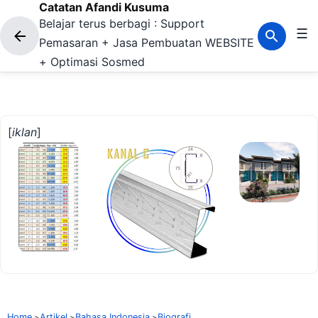
Catatan Afandi Kusuma
Langsung ke konten utama
Belajar terus berbagi : Support
☰
Pemasaran + Jasa Pembuatan WEBSITE
+ Optimasi Sosmed
[
iklan
]
Home
Artikel
Bahasa Indonesia
Biografi