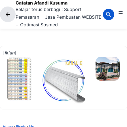
Catatan Afandi Kusuma
Langsung ke konten utama
Belajar terus berbagi : Support
☰
Pemasaran + Jasa Pembuatan WEBSITE
+ Optimasi Sosmed
[
iklan
]
Home
Bisnis
Ide