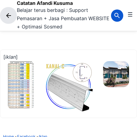
Catatan Afandi Kusuma
Langsung ke konten utama
Belajar terus berbagi : Support
☰
Pemasaran + Jasa Pembuatan WEBSITE
+ Optimasi Sosmed
[
iklan
]
Home
Facebook
Iklan