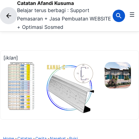
Catatan Afandi Kusuma
Langsung ke konten utama
Belajar terus berbagi : Support
☰
Pemasaran + Jasa Pembuatan WEBSITE
+ Optimasi Sosmed
[
iklan
]
Home
Catatan
Cerita
Nasehat
Puisi