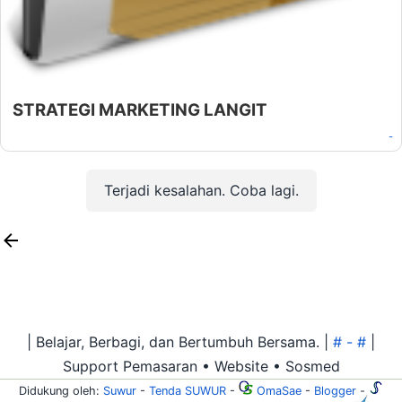
STRATEGI MARKETING LANGIT
-
Oleh:
Afandi Kusuma
Pada:
Februari 21, 2019
Terjadi kesalahan. Coba lagi.
| Belajar, Berbagi, dan Bertumbuh Bersama. |
# - #
|
Support Pemasaran • Website • Sosmed
Didukung oleh:
Suwur
-
Tenda SUWUR
-
OmaSae
-
Blogger
-