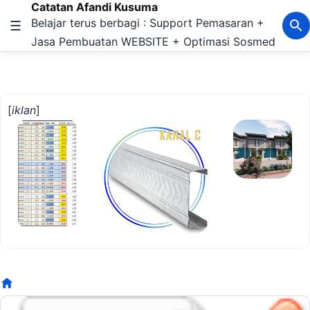
Catatan Afandi Kusuma
Langsung ke konten utama
Belajar terus berbagi : Support Pemasaran +
☰
Jasa Pembuatan WEBSITE + Optimasi Sosmed
[
iklan
]